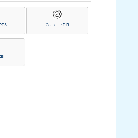
 RPS
Consultar DIR
ds