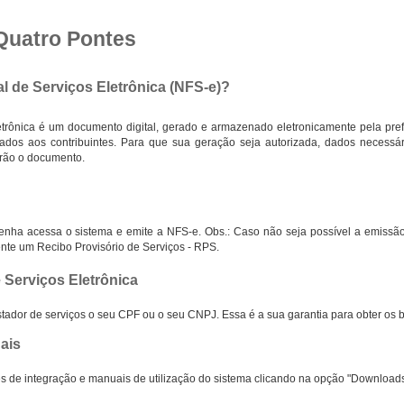
 Quatro Pontes
al de Serviços Eletrônica (NFS-e)?
etrônica é um documento digital, gerado e armazenado eletronicamente pela pref
izados aos contribuintes. Para que sua geração seja autorizada, dados necessá
arão o documento.
enha acessa o sistema e emite a NFS-e. Obs.: Caso não seja possível a emissão 
ente um Recibo Provisório de Serviços - RPS.
e Serviços Eletrônica
tador de serviços o seu CPF ou o seu CNPJ. Essa é a sua garantia para obter os 
ais
 de integração e manuais de utilização do sistema clicando na opção "Downloads